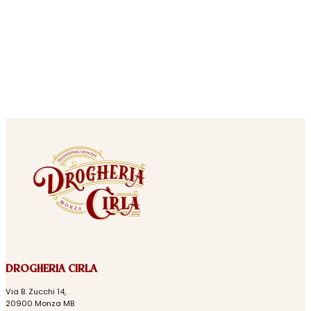
DROGHERIA CIRLA
Via B. Zucchi 14,
20900 Monza MB