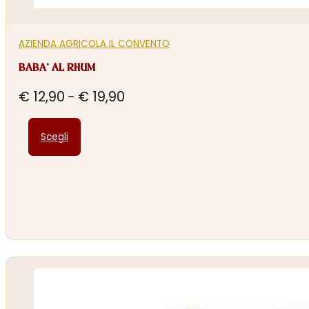
AZIENDA AGRICOLA IL CONVENTO
BABA’ AL RHUM
Fascia
€
12,90
-
€
19,90
di
Questo
prezzo:
Scegli
prodotto
da
ha
€ 12,90
più
a
varianti.
€ 19,90
Le
opzioni
possono
essere
scelte
nella