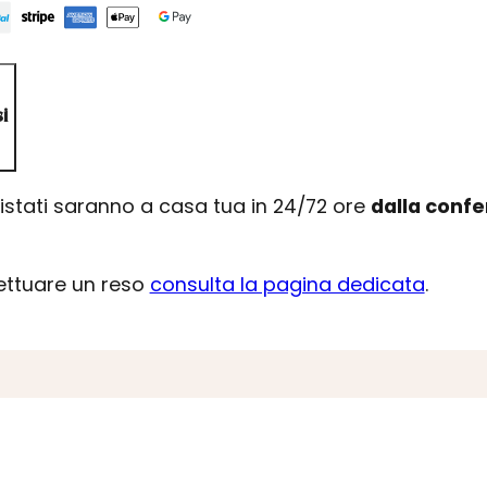
i
uistati saranno a casa tua in 24/72 ore
dalla conf
fettuare un reso
consulta la pagina dedicata
.