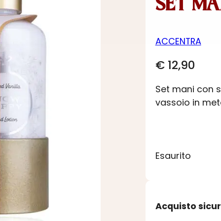
SET MA
ACCENTRA
€
12,90
Set mani con s
vassoio in met
Esaurito
Acquisto sicu