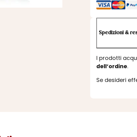
Spedizioni & res
I prodotti acq
dell’ordine
.
Se desideri ef