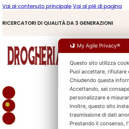
Vai al contenuto principale
Vai al piè di pagina
RICERCATORI DI QUALITÀ DA 3 GENERAZIONI
My Agile Privacy®
Questo sito utilizza cook
Puoi accettare, rifiutare
R
p
Chiudendo questa inform
Accettando, sei consapev
personalizzare e misurare
0
Inoltre, questo sito ins
trasmissione di dati ano
Prestando il consenso, l'