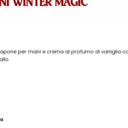
NI WINTER MAGIC
apone per mani e crema al profumo di vaniglia c
allo
ro