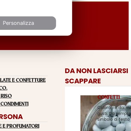
Personalizza
DA NON LASCIARSI
SCAPPARE
LATE E CONFETTURE
 CO.
 RISO
CONFETTI
 CONDIMENTI
Colorati e dai mi
gusti. Da sempre
ERSONA
simbolo di festa
E E PROFUMATORI