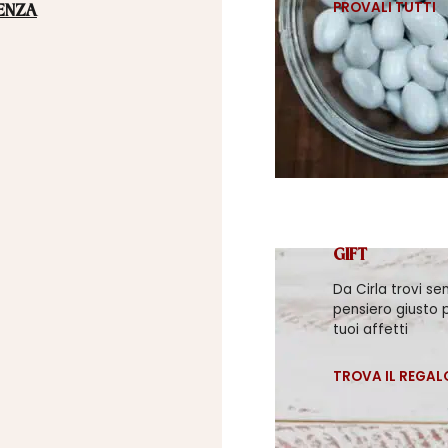
PROVALI TUTTI
ENZA
GIFT
Da Cirla trovi se
pensiero giusto p
tuoi affetti
TROVA IL REGAL