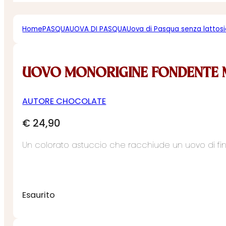
Home
PASQUA
UOVA DI PASQUA
Uova di Pasqua senza lattos
UOVO MONORIGINE FONDENTE 
AUTORE CHOCOLATE
€
24,90
Un colorato astuccio che racchiude un uovo di f
Esaurito