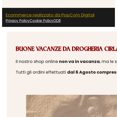
Ecommerce realizzato da PopCorn Digital
Privacy Policy
Cookie Policy
ODR
BUONE VACANZE DA DROGHERIA CIRLA
Il nostro shop online
non va in vacanza
, ma le 
Tutti gli ordini effettuati
dal 6 Agosto compres