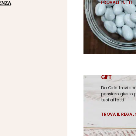
PROVALI TUTTI
ENZA
GIFT
Da Cirla trovi se
pensiero giusto p
tuoi affetti
TROVA IL REGAL