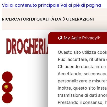
Vai al contenuto principale
Vai al piè di pagina
RICERCATORI DI QUALITÀ DA 3 GENERAZIONI
My Agile Privacy®
Questo sito utilizza cook
Puoi accettare, rifiutare
R
Chiudendo questa inform
p
Accettando, sei consapev
personalizzare e misurare
0
Inoltre, questo sito ins
trasmissione di dati ano
Prestando il consenso, l'