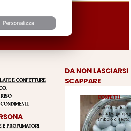
Personalizza
DA NON LASCIARSI
SCAPPARE
LATE E CONFETTURE
 CO.
 RISO
CONFETTI
 CONDIMENTI
Colorati e dai mi
gusti. Da sempre
ERSONA
simbolo di festa
E E PROFUMATORI