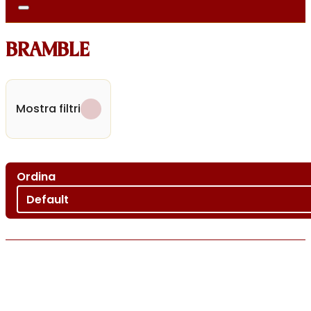
BRAMBLE
Mostra filtri
Ordina
Ordina per
Sort content