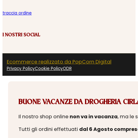
traccia ordine
I NOSTRI SOCIAL
Ecommerce realizzato da PopCorn Digital
Privacy Policy
Cookie Policy
ODR
BUONE VACANZE DA DROGHERIA CIRLA
Il nostro shop online
non va in vacanza
, ma le 
Tutti gli ordini effettuati
dal 6 Agosto compres