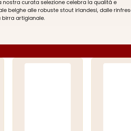
a nostra curata selezione celebra la qualità e
ale belghe alle robuste stout irlandesi, dalle rinfre
birra artigianale.
a la gamma nella nostra
drogheria online
e prepara