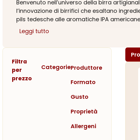
Benvenuto nell’universo della birra artigiana
l’innovazione di birrifici che esaltano ingredi
pils tedesche alle aromatiche IPA americane,
Leggi tutto
Acquistare online significa scoprire sapori u
innamorarti di una birra che racconti una sto
Pro
Filtra
Categorie
Produttore
per
prezzo
Formato
Gusto
Proprietà
Allergeni