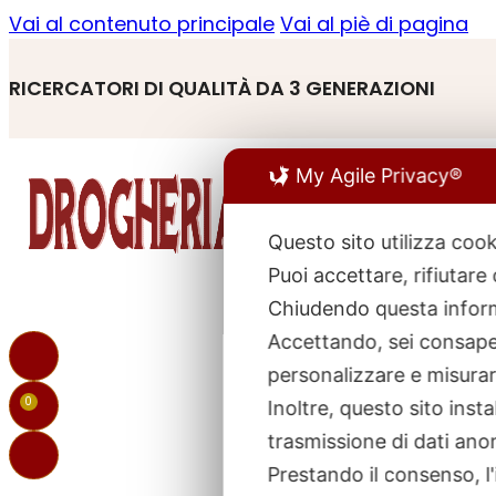
Vai al contenuto principale
Vai al piè di pagina
RICERCATORI DI QUALITÀ DA 3 GENERAZIONI
My Agile Privacy®
Questo sito utilizza cook
Puoi accettare, rifiutare
R
p
Chiudendo questa inform
Accettando, sei consapev
personalizzare e misurare
0
Inoltre, questo sito ins
trasmissione di dati ano
Prestando il consenso, l'