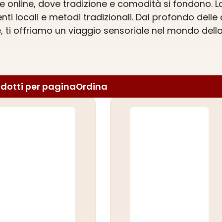
le online, dove tradizione e comodità si fondono. L
enti locali e metodi tradizionali. Dal profondo delle 
 ti offriamo un viaggio sensoriale nel mondo della 
nici e sostenere la passione dei produttori.
Esplor
ria di passione, cultura e tradizione.
dotti per pagina
Ordina