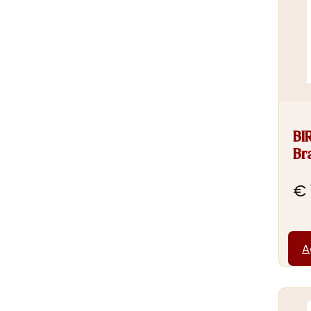
BI
Br
€
A