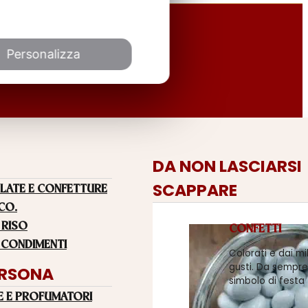
Personalizza
DA NON LASCIARSI
SCAPPARE
LATE E CONFETTURE
 CO.
 RISO
CONFETTI
 CONDIMENTI
Colorati e dai mi
gusti. Da sempre
ERSONA
simbolo di festa
E E PROFUMATORI