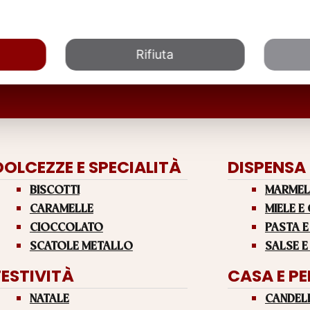
Rifiuta
DOLCEZZE E SPECIALITÀ
DISPENSA
BISCOTTI
MARMEL
CARAMELLE
MIELE E
CIOCCOLATO
PASTA E
SCATOLE METALLO
SALSE E
FESTIVITÀ
CASA E P
NATALE
CANDEL