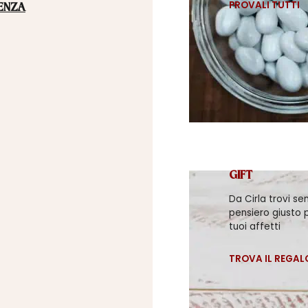
PROVALI TUTTI
ENZA
GIFT
Da Cirla trovi se
pensiero giusto p
tuoi affetti
TROVA IL REGAL