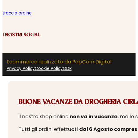
traccia ordine
I NOSTRI SOCIAL
Ecommerce realizzato da PopCorn Digital
Privacy Policy
Cookie Policy
ODR
BUONE VACANZE DA DROGHERIA CIRLA
Il nostro shop online
non va in vacanza
, ma le 
Tutti gli ordini effettuati
dal 6 Agosto compres