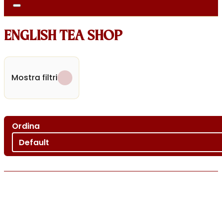
ENGLISH TEA SHOP
Mostra filtri
Ordina
Ordina per
Sort content