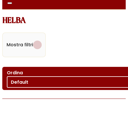
HELBA
Mostra filtri
Ordina
Ordina per
Sort content