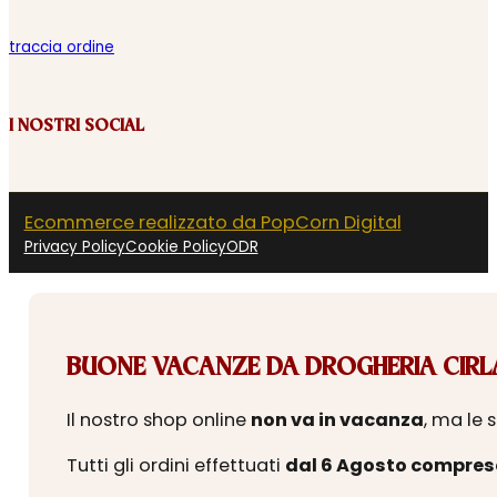
traccia ordine
I NOSTRI SOCIAL
Ecommerce realizzato da PopCorn Digital
Privacy Policy
Cookie Policy
ODR
BUONE VACANZE DA DROGHERIA CIRLA
Il nostro shop online
non va in vacanza
, ma le 
Tutti gli ordini effettuati
dal 6 Agosto compres