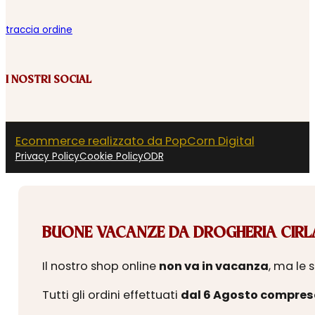
traccia ordine
I NOSTRI SOCIAL
Ecommerce realizzato da PopCorn Digital
Privacy Policy
Cookie Policy
ODR
BUONE VACANZE DA DROGHERIA CIRLA
Il nostro shop online
non va in vacanza
, ma le 
Tutti gli ordini effettuati
dal 6 Agosto compres