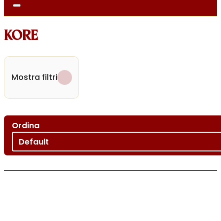
KORE
Mostra filtri
Ordina
Ordina per
Sort content