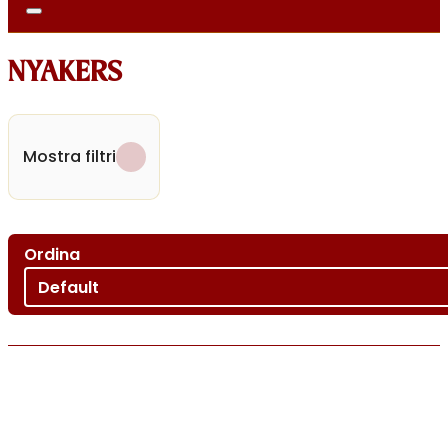
NYAKERS
Mostra filtri
Ordina
Ordina per
Sort content