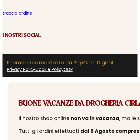
traccia ordine
I NOSTRI SOCIAL
Ecommerce realizzato da PopCorn Digital
Privacy Policy
Cookie Policy
ODR
BUONE VACANZE DA DROGHERIA CIRLA
Il nostro shop online
non va in vacanza
, ma le 
Tutti gli ordini effettuati
dal 6 Agosto compres