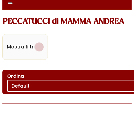
PECCATUCCI di MAMMA ANDREA
Mostra filtri
Ordina
Ordina per
Sort content