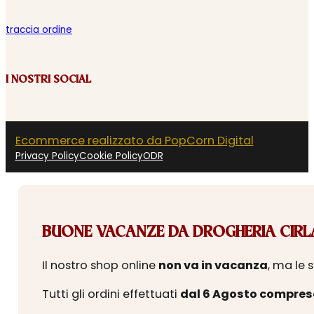
traccia ordine
I NOSTRI SOCIAL
Ecommerce realizzato da PopCorn Digital
Privacy Policy
Cookie Policy
ODR
BUONE VACANZE DA DROGHERIA CIRLA
Il nostro shop online
non va in vacanza
, ma le 
Tutti gli ordini effettuati
dal 6 Agosto compres