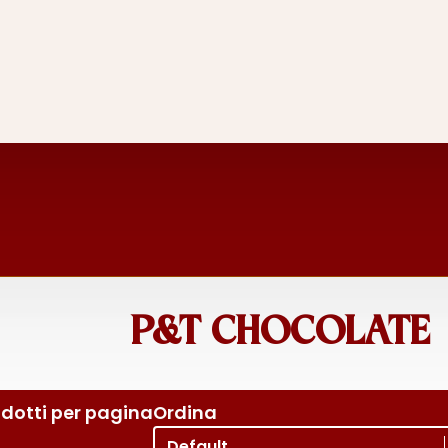
P&T CHOCOLATE
dotti per pagina
Ordina
Ordina per
Sort content