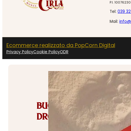
P.I. 1007623
Tel:
039 3
Mail:
info@
Ecommerce realizzato da PopCorn Digital
Privacy Policy
Cookie Policy
ODR
BUONE VACANZE DA
DROGHERIA CIRLA! ☀️