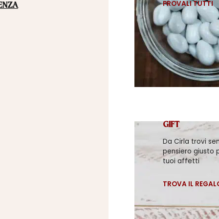
PROVALI TUTTI
ENZA
GIFT
Da Cirla trovi se
pensiero giusto p
tuoi affetti
TROVA IL REGAL