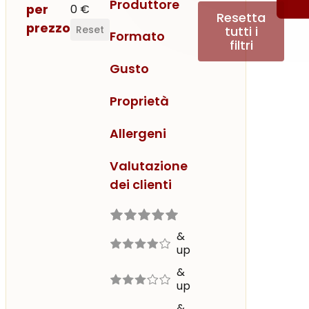
Produttore
per
0 €
Resetta
prezzo
tutti i
Reset
Formato
filtri
Gusto
Proprietà
Allergeni
Valutazione
dei clienti
Valutazione
5 out of 5
5 stars
&
up
4 out of 5
4 stars
&
up
3 out of 5
3 stars
&