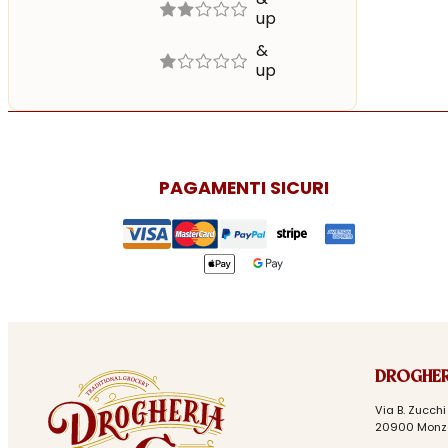
up
2 out of 5
2 stars
&
up
1 out of 5
1 star
PAGAMENTI SICURI
DROGHER
Via B. Zucchi 
20900 Monz