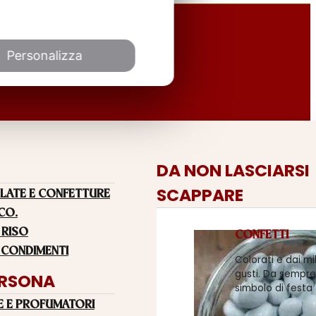
Personalizza
DA NON LASCIARSI
SCAPPARE
LATE E CONFETTURE
 CO.
 RISO
CONFETTI
 CONDIMENTI
Colorati e dai mi
gusti. Da sempre
ERSONA
simbolo di festa
E E PROFUMATORI