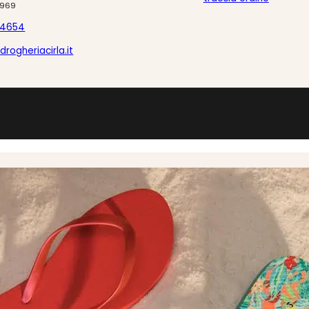
0969
24654
drogheriacirla.it