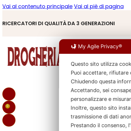
Vai al contenuto principale
Vai al piè di pagina
RICERCATORI DI QUALITÀ DA 3 GENERAZIONI
My Agile Privacy®
Questo sito utilizza cook
Puoi accettare, rifiutare
R
p
Chiudendo questa inform
Accettando, sei consapev
personalizzare e misurare
0
Inoltre, questo sito ins
trasmissione di dati ano
Prestando il consenso, l'