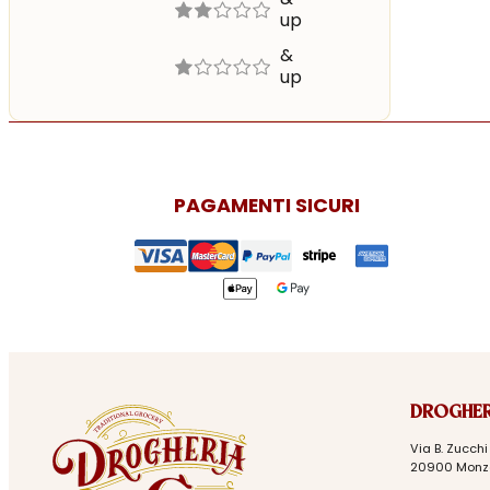
up
2 out of 5
2 stars
&
up
1 out of 5
1 star
PAGAMENTI SICURI
DROGHER
Via B. Zucchi 
20900 Monz