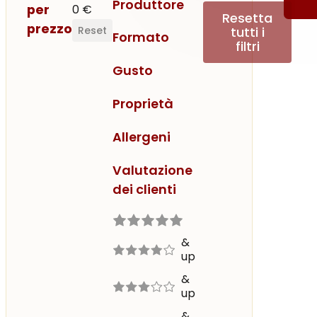
Produttore
per
0 €
Resetta
prezzo
tutti i
Reset
Formato
filtri
Gusto
Proprietà
Allergeni
Valutazione
dei clienti
Valutazione
5 out of 5
5 stars
&
up
4 out of 5
4 stars
&
up
3 out of 5
3 stars
&