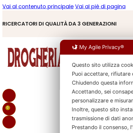
Vai al contenuto principale
Vai al piè di pagina
RICERCATORI DI QUALITÀ DA 3 GENERAZIONI
My Agile Privacy®
Questo sito utilizza cook
Puoi accettare, rifiutare
R
p
Chiudendo questa inform
Accettando, sei consapev
personalizzare e misurare
0
Inoltre, questo sito ins
trasmissione di dati ano
Prestando il consenso, l'