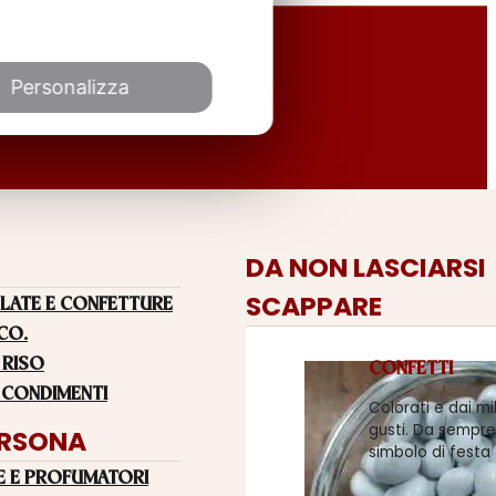
Personalizza
DA NON LASCIARSI
SCAPPARE
LATE E CONFETTURE
 CO.
 RISO
CONFETTI
 CONDIMENTI
Colorati e dai mi
gusti. Da sempre
ERSONA
simbolo di festa
E E PROFUMATORI