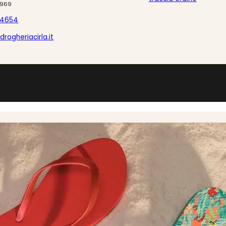
0969
24654
drogheriacirla.it