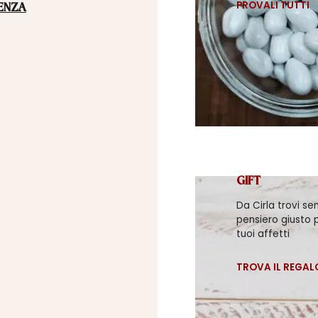
PROVALI TUTTI
ENZA
GIFT
Da Cirla trovi se
pensiero giusto p
tuoi affetti
TROVA IL REGAL