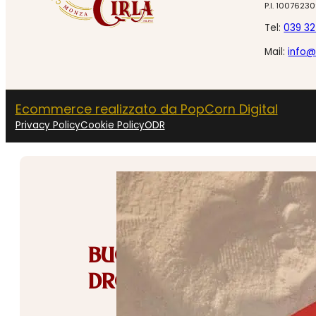
P.I. 1007623
Tel:
039 3
Mail:
info@
Ecommerce realizzato da PopCorn Digital
Privacy Policy
Cookie Policy
ODR
BUONE VACANZE DA
DROGHERIA CIRLA! ☀️