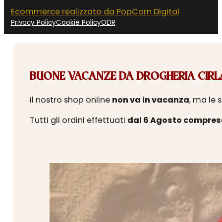
Ecommerce realizzato da PopCorn Digital
Privacy Policy
Cookie Policy
ODR
BUONE VACANZE DA DROGHERIA CIRLA
Il nostro shop online
non va in vacanza
, ma le 
Tutti gli ordini effettuati
dal 6 Agosto compres