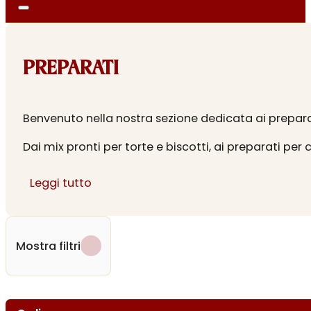
PREPARATI
Benvenuto nella nostra sezione dedicata ai preparati
Dai mix pronti per torte e biscotti, ai preparati per 
Ideali per chi ama sperimentare o per chi cerca un
Leggi tutto
complicazioni. Scopri la vasta gamma di opzioni e in
Un mondo di dolcezza ti aspetta a pochi clic di dis
Mostra filtri
Acquista online preparati per dolci, cockt