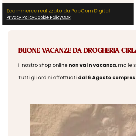
Ecommerce realizzato da PopCorn Digital
Privacy Policy
Cookie Policy
ODR
BUONE VACANZE DA DROGHERIA CIRLA
Il nostro shop online
non va in vacanza
, ma le 
Tutti gli ordini effettuati
dal 6 Agosto compres