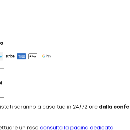
ro
i
uistati saranno a casa tua in 24/72 ore
dalla conf
fettuare un reso
consulta la pagina dedicata
.