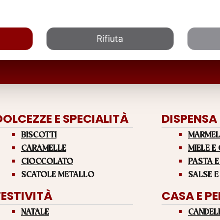
Rifiuta
DOLCEZZE E SPECIALITÀ
DISPENSA
BISCOTTI
MARMEL
CARAMELLE
MIELE E
CIOCCOLATO
PASTA E
SCATOLE METALLO
SALSE E
FESTIVITÀ
CASA E P
NATALE
CANDEL