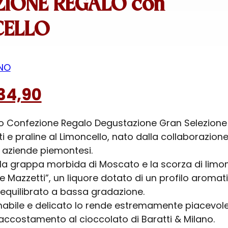
IONE REGALO con
CELLO
ANO
Il
34,90
zzo
prezzo
no Confezione Regalo Degustazione Gran Selezione
ginale
attuale
 e praline al Limoncello, nato dalla collaborazione
:
è:
e aziende piemontesi.
4,90.
€ 34,90.
a la grappa morbida di Moscato e la scorza di limo
e Mazzetti”, un liquore dotato di un profilo aromat
equilibrato a bassa gradazione.
mabile e delicato lo rende estremamente piacevole
 accostamento al cioccolato di Baratti & Milano.