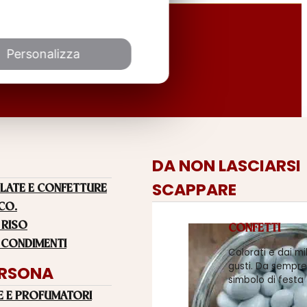
Personalizza
DA NON LASCIARSI
SCAPPARE
LATE E CONFETTURE
 CO.
 RISO
CONFETTI
 CONDIMENTI
Colorati e dai mi
gusti. Da sempre
ERSONA
simbolo di festa
E E PROFUMATORI