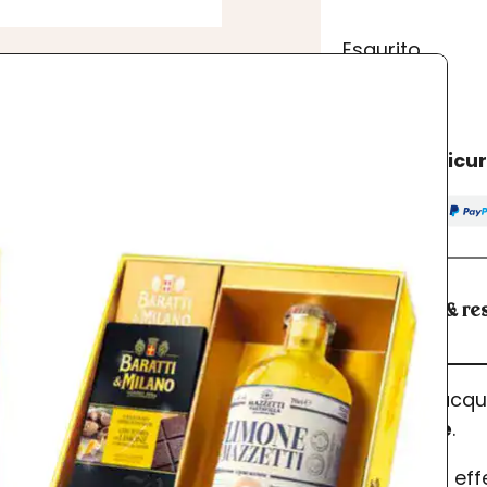
Esaurito
Acquisto sicu
Spedizioni & res
I prodotti acq
dell’ordine
.
Se desideri ef