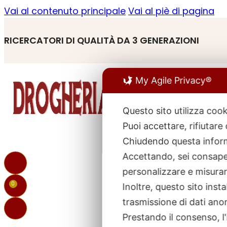
Vai al contenuto principale
Vai al piè di pagina
RICERCATORI DI QUALITÀ DA 3 GENERAZIONI
My Agile Privacy®
Questo sito utilizza cook
Puoi accettare, rifiutare
R
p
Chiudendo questa inform
Accettando, sei consapev
personalizzare e misurare
0
Inoltre, questo sito ins
trasmissione di dati ano
Prestando il consenso, l'