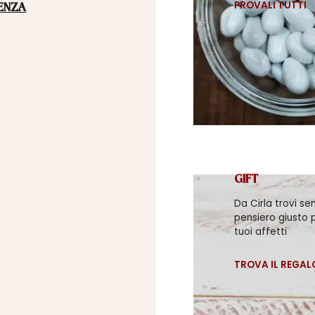
PROVALI TUTTI
ENZA
GIFT
Da Cirla trovi se
pensiero giusto p
tuoi affetti
TROVA IL REGAL