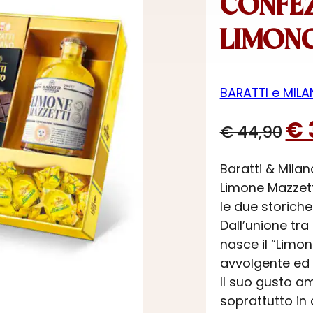
CONFEZ
LIMON
BARATTI e MIL
Il
€
€
44,90
pre
Baratti & Mila
ori
Limone Mazzetti
era
le due storich
€ 4
Dall’unione tr
nasce il “Limon
avvolgente ed 
Il suo gusto a
soprattutto in