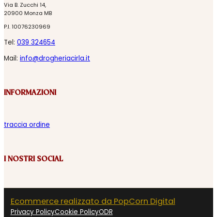
Via B. Zucchi 14,
20900 Monza MB
P.I. 10076230969
Tel:
039 324654
Mail:
info@drogheriacirla.it
INFORMAZIONI
traccia ordine
I NOSTRI SOCIAL
Ecommerce realizzato da PopCorn Digital
Privacy Policy
Cookie Policy
ODR