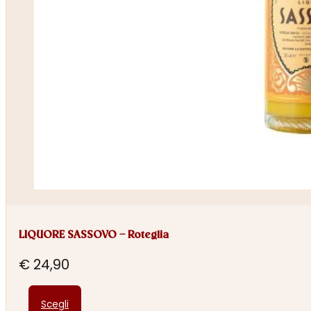
LIQUORE SASSOVO – Roteglia
€
24,90
Questo
Scegli