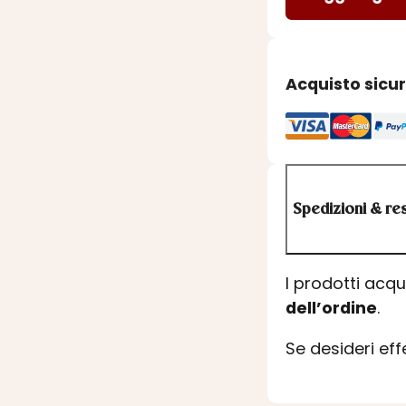
Acquisto sicu
Spedizioni & res
I prodotti acq
dell’ordine
.
Se desideri ef