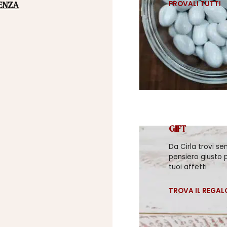
PROVALI TUTTI
ENZA
GIFT
Da Cirla trovi se
pensiero giusto p
tuoi affetti
TROVA IL REGAL