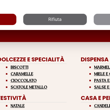
Rifiuta
DOLCEZZE E SPECIALITÀ
DISPENSA
BISCOTTI
MARMEL
CARAMELLE
MIELE E
CIOCCOLATO
PASTA E
SCATOLE METALLO
SALSE E
FESTIVITÀ
CASA E P
NATALE
CANDEL