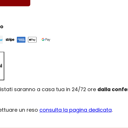
ro
i
uistati saranno a casa tua in 24/72 ore
dalla conf
fettuare un reso
consulta la pagina dedicata
.