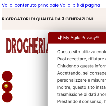
Vai al contenuto principale
Vai al piè di pagina
RICERCATORI DI QUALITÀ DA 3 GENERAZIONI
My Agile Privacy®
Questo sito utilizza cook
Puoi accettare, rifiutare
R
p
Chiudendo questa inform
Accettando, sei consapev
personalizzare e misurare
0
Inoltre, questo sito ins
trasmissione di dati ano
Prestando il consenso, l'