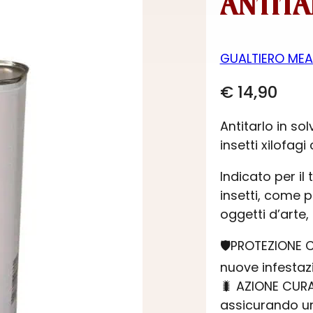
ANTITA
GUALTIERO ME
€
14,90
Antitarlo in so
insetti xilofa
Indicato per il
insetti, come p
oggetti d’arte, 
🛡PROTEZIONE C
nuove infestazi
🐛 AZIONE CURA
assicurando un