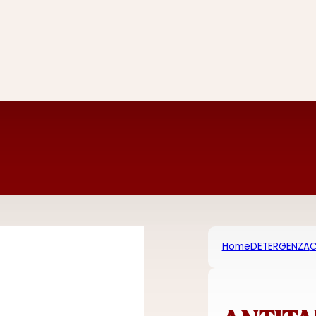
Home
DETERGENZA
C