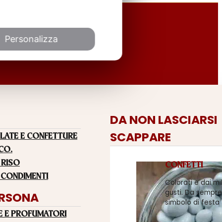
Personalizza
DA NON LASCIARSI
SCAPPARE
LATE E CONFETTURE
 CO.
 RISO
CONFETTI
 CONDIMENTI
Colorati e dai mi
gusti. Da sempre
ERSONA
simbolo di festa
E E PROFUMATORI