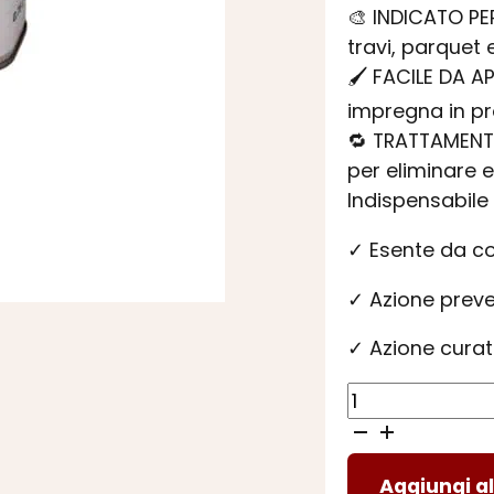
🎨 INDICATO PE
travi, parquet e
🖌️ FACILE DA A
impregna in pro
🔁 TRATTAMENTO
per eliminare e
Indispensabile 
✓ Esente da c
✓ Azione preve
✓ Azione curat
ANTITARLO
NOVECENTO
LIQUIDO
Aggiungi al
quantità