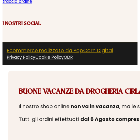
traccia ordine
I NOSTRI SOCIAL
Ecommerce realizzato da PopCorn Digital
Privacy Policy
Cookie Policy
ODR
BUONE VACANZE DA DROGHERIA CIRLA
Il nostro shop online
non va in vacanza
, ma le 
Tutti gli ordini effettuati
dal 6 Agosto compres