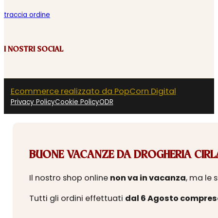
traccia ordine
I NOSTRI SOCIAL
Ecommerce realizzato da PopCorn Digital
Privacy Policy
Cookie Policy
ODR
BUONE VACANZE DA DROGHERIA CIRLA
Il nostro shop online
non va in vacanza
, ma le 
Tutti gli ordini effettuati
dal 6 Agosto compres