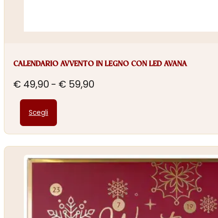
CALENDARIO AVVENTO IN LEGNO CON LED AVANA
Fascia
€
49,90
-
€
59,90
di
Questo
prezzo:
Scegli
prodotto
da
ha
€ 49,90
più
a
varianti.
€ 59,90
Le
opzioni
possono
essere