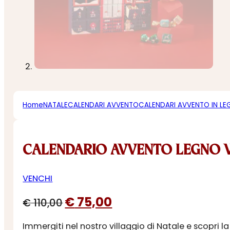
Home
NATALE
CALENDARI AVVENTO
CALENDARI AVVENTO IN L
CALENDARIO AVVENTO LEGNO 
VENCHI
Il
Il
€
75,00
€
110,00
prezzo
prezzo
Immergiti nel nostro villaggio di Natale e scopri 