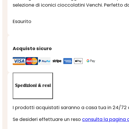
originale
attuale
selezione di iconici cioccolatini Venchi. Perfett
era:
è:
€ 110,00.
€ 75,00.
Esaurito
Acquisto sicuro
Spedizioni & resi
I prodotti acquistati saranno a casa tua in 24/72
Se desideri effettuare un reso
consulta la pagina 