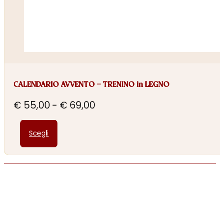
CALENDARIO AVVENTO – TRENINO in LEGNO
Fascia
€
55,00
-
€
69,00
di
Questo
prezzo:
Scegli
prodotto
da
ha
€ 55,00
più
a
varianti.
€ 69,00
Le
opzioni
possono