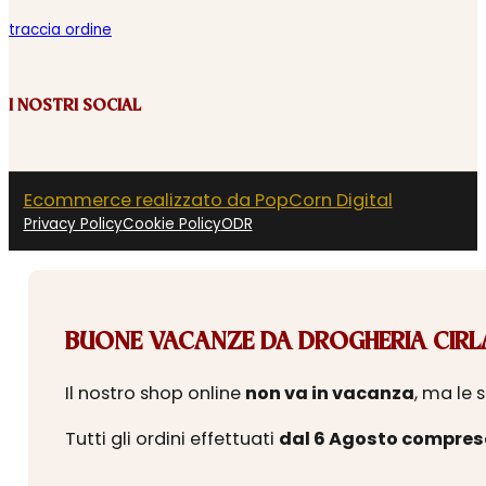
traccia ordine
I NOSTRI SOCIAL
Ecommerce realizzato da PopCorn Digital
Privacy Policy
Cookie Policy
ODR
BUONE VACANZE DA DROGHERIA CIRLA
Il nostro shop online
non va in vacanza
, ma le 
Tutti gli ordini effettuati
dal 6 Agosto compres