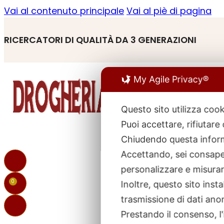
Vai al contenuto principale
Vai al piè di pagina
RICERCATORI DI QUALITÀ DA 3 GENERAZIONI
My Agile Privacy®
Questo sito utilizza cook
Puoi accettare, rifiutare
R
p
Chiudendo questa inform
Accettando, sei consapev
personalizzare e misurare
0
Inoltre, questo sito ins
trasmissione di dati ano
Prestando il consenso, l'