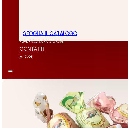
SFOGLIA IL CATALOGO
CHI SIAMO
AMARO BARBISON
CONTATTI
BLOG