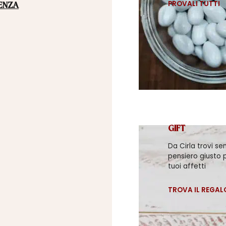
PROVALI TUTTI
ENZA
GIFT
Da Cirla trovi se
pensiero giusto p
tuoi affetti
TROVA IL REGAL