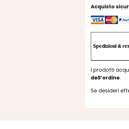
Acquisto sicu
Spedizioni & res
I prodotti acq
dell’ordine
.
Se desideri ef