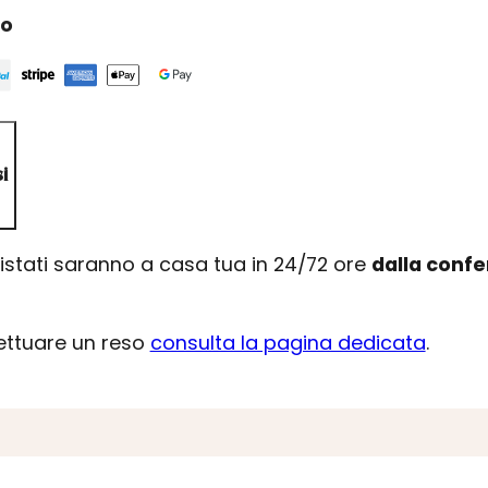
ro
i
uistati saranno a casa tua in 24/72 ore
dalla conf
fettuare un reso
consulta la pagina dedicata
.