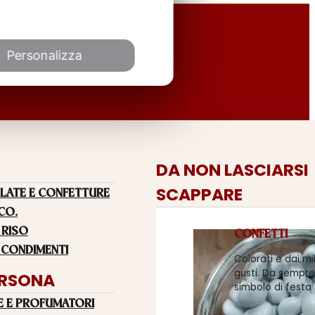
Personalizza
DA NON LASCIARSI
SCAPPARE
LATE E CONFETTURE
 CO.
 RISO
CONFETTI
 CONDIMENTI
Colorati e dai mi
gusti. Da sempre
ERSONA
simbolo di festa
E E PROFUMATORI