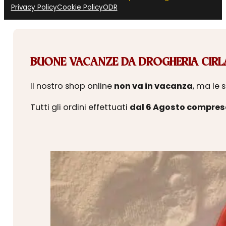
Privacy Policy
Cookie Policy
ODR
BUONE VACANZE DA DROGHERIA CIRLA
Il nostro shop online
non va in vacanza
, ma le 
Tutti gli ordini effettuati
dal 6 Agosto compres