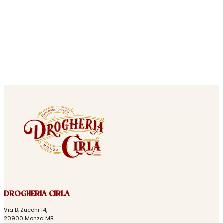
DROGHERIA CIRLA
Via B. Zucchi 14,
20900 Monza MB