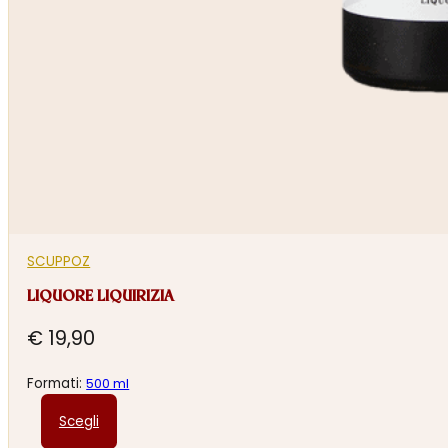
SCUPPOZ
LIQUORE LIQUIRIZIA
€
19,90
Formati:
500 ml
Questo
Scegli
prodotto