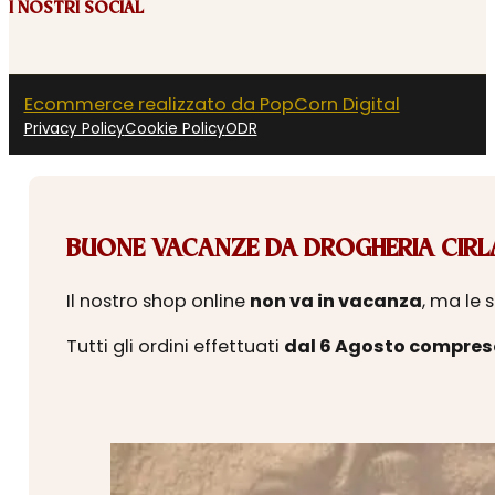
I NOSTRI SOCIAL
Ecommerce realizzato da PopCorn Digital
Privacy Policy
Cookie Policy
ODR
BUONE VACANZE DA DROGHERIA CIRLA
Il nostro shop online
non va in vacanza
, ma le 
Tutti gli ordini effettuati
dal 6 Agosto compres