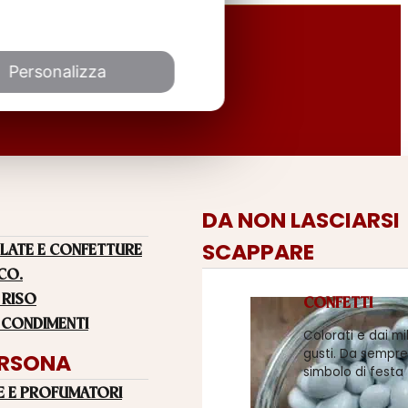
Personalizza
DA NON LASCIARSI
SCAPPARE
LATE E CONFETTURE
 CO.
 RISO
CONFETTI
 CONDIMENTI
Colorati e dai mi
gusti. Da sempre
ERSONA
simbolo di festa
E E PROFUMATORI