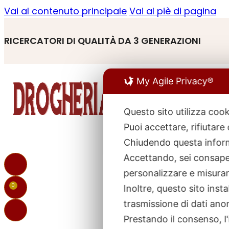
Vai al contenuto principale
Vai al piè di pagina
RICERCATORI DI QUALITÀ DA 3 GENERAZIONI
My Agile Privacy®
Questo sito utilizza cook
Puoi accettare, rifiutare
R
p
Chiudendo questa inform
Accettando, sei consapev
personalizzare e misurare
0
Inoltre, questo sito ins
trasmissione di dati ano
Prestando il consenso, l'