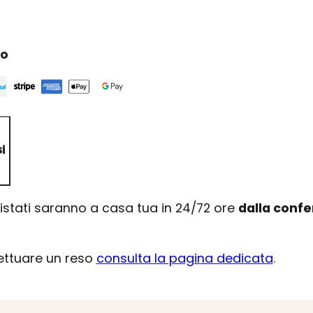
ro
i
uistati saranno a casa tua in 24/72 ore
dalla conf
fettuare un reso
consulta la pagina dedicata
.