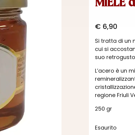
MIELE 
€
6,90
Si tratta di un
cui si accosta
suo retrogusto
L’acero è un m
remineralizzant
cristallizzazio
regione Friuli 
250 gr
Esaurito