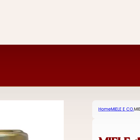
Home
MIELE E CO.
MI