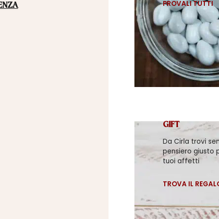
PROVALI TUTTI
ENZA
GIFT
Da Cirla trovi se
pensiero giusto p
tuoi affetti
TROVA IL REGAL