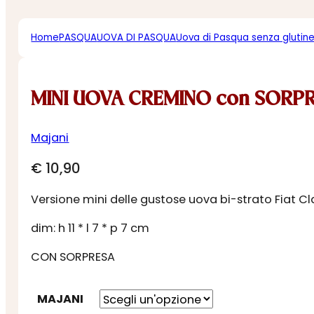
Home
PASQUA
UOVA DI PASQUA
Uova di Pasqua senza glutin
MINI UOVA CREMINO con SORP
Majani
€
10,90
Versione mini delle gustose uova bi-strato Fiat Clas
dim: h 11 * l 7 * p 7 cm
CON SORPRESA
MAJANI