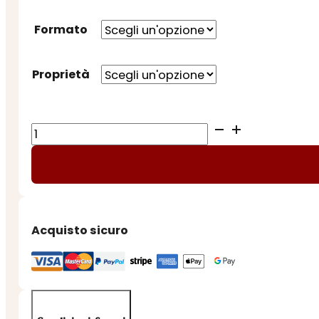
Formato
Proprietà
MINI
UOVA
CREMINO
con
SORPRESA
quantità
Acquisto sicuro