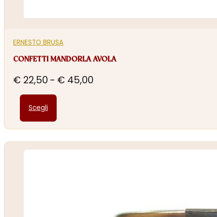
ERNESTO BRUSA
CONFETTI MANDORLA AVOLA
Fascia
€
22,50
-
€
45,00
di
Questo
prezzo:
Scegli
prodotto
da
ha
€ 22,50
più
a
varianti.
€ 45,00
Le
opzioni
possono
essere
scelte