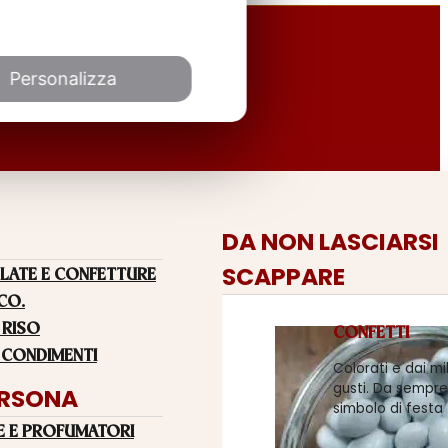
Personalizza
DA NON LASCIARSI
SCAPPARE
LATE E CONFETTURE
 CO.
 RISO
CONFETTI
 CONDIMENTI
Colorati e dai mi
gusti. Da sempre
ERSONA
simbolo di festa
E E PROFUMATORI