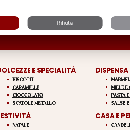
Rifiuta
DOLCEZZE E SPECIALITÀ
DISPENSA
BISCOTTI
MARMEL
CARAMELLE
MIELE E
CIOCCOLATO
PASTA E
SCATOLE METALLO
SALSE E
FESTIVITÀ
CASA E P
NATALE
CANDEL