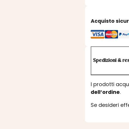
Acquisto sicu
Spedizioni & res
I prodotti acq
dell’ordine
.
Se desideri ef