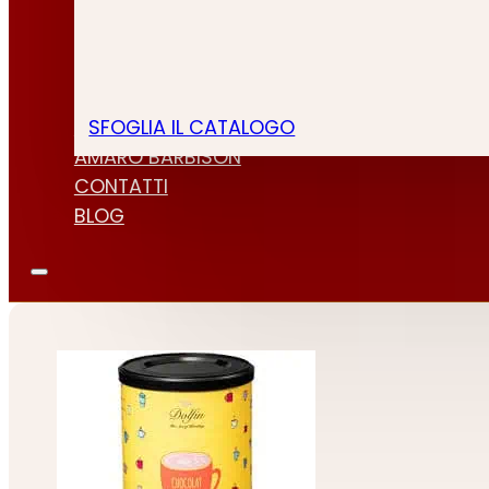
SFOGLIA IL CATALOGO
CHI SIAMO
AMARO BARBISON
CONTATTI
BLOG