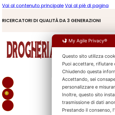
Vai al contenuto principale
Vai al piè di pagina
RICERCATORI DI QUALITÀ DA 3 GENERAZIONI
My Agile Privacy®
Questo sito utilizza cook
Puoi accettare, rifiutare
R
p
Chiudendo questa inform
Accettando, sei consapev
personalizzare e misurare
0
Inoltre, questo sito ins
trasmissione di dati ano
Prestando il consenso, l'