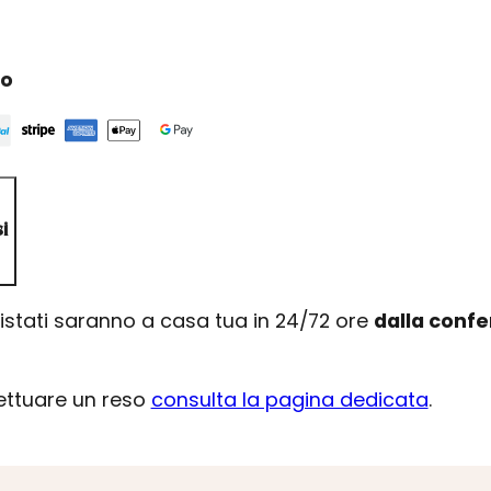
ro
i
uistati saranno a casa tua in 24/72 ore
dalla conf
fettuare un reso
consulta la pagina dedicata
.