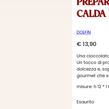
PREPAR
CALDA
DOLFIN
€
13,90
Una cioccolata
Un tocco di pra
dolcezza e, so
gourmet che sca
misure: h 12 * l
Esaurito