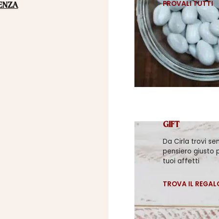
PROVALI TUTTI
ENZA
GIFT
Da Cirla trovi se
pensiero giusto p
tuoi affetti
TROVA IL REGAL