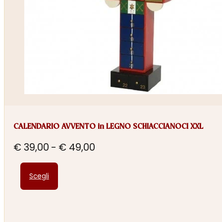
CALENDARIO AVVENTO in LEGNO SCHIACCIANOCI XXL
Fascia
€
39,00
-
€
49,00
di
Questo
prezzo:
Scegli
prodotto
da
ha
€ 39,00
più
a