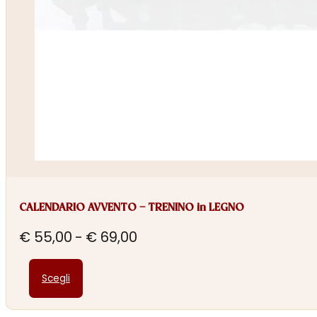
CALENDARIO AVVENTO – TRENINO in LEGNO
Fascia
€
55,00
-
€
69,00
di
Questo
prezzo:
Scegli
prodotto
da
ha