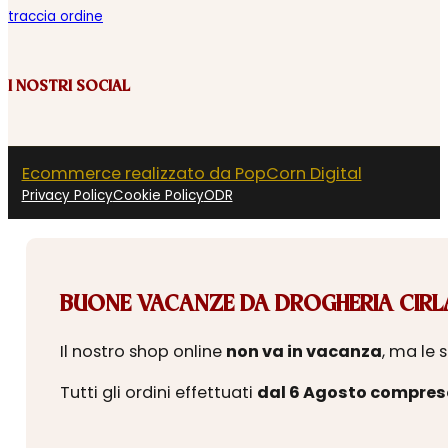
traccia ordine
I NOSTRI SOCIAL
Ecommerce realizzato da PopCorn Digital
Privacy Policy
Cookie Policy
ODR
BUONE VACANZE DA DROGHERIA CIRLA
Il nostro shop online
non va in vacanza
, ma le 
Tutti gli ordini effettuati
dal 6 Agosto compres