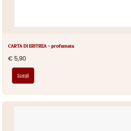
CARTA DI ERITREA – profumata
€
5,90
Questo
Scegli
prodotto
ha
più
varianti.
Le
opzioni
possono