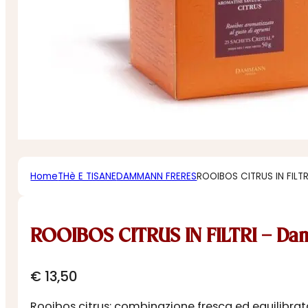
Home
THè E TISANE
DAMMANN FRERES
ROOIBOS CITRUS IN FIL
ROOIBOS CITRUS IN FILTRI – D
€
13,50
Rooibos citrus: combinazione fresca ed equilibrat