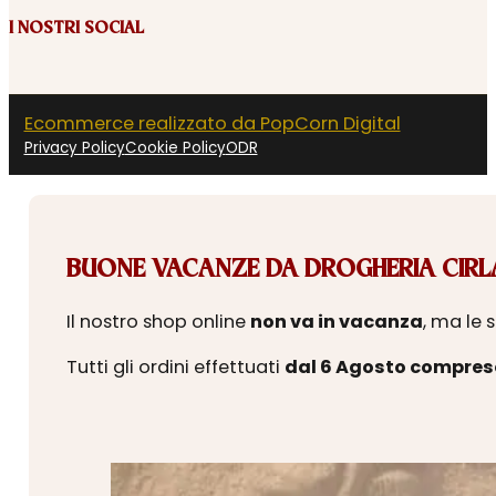
I NOSTRI SOCIAL
Ecommerce realizzato da PopCorn Digital
Privacy Policy
Cookie Policy
ODR
BUONE VACANZE DA DROGHERIA CIRLA
Il nostro shop online
non va in vacanza
, ma le 
Tutti gli ordini effettuati
dal 6 Agosto compres