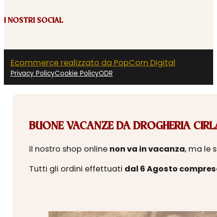
I NOSTRI SOCIAL
Ecommerce realizzato da PopCorn Digital
Privacy Policy
Cookie Policy
ODR
BUONE VACANZE DA DROGHERIA CIRLA
Il nostro shop online
non va in vacanza
, ma le 
Tutti gli ordini effettuati
dal 6 Agosto compres