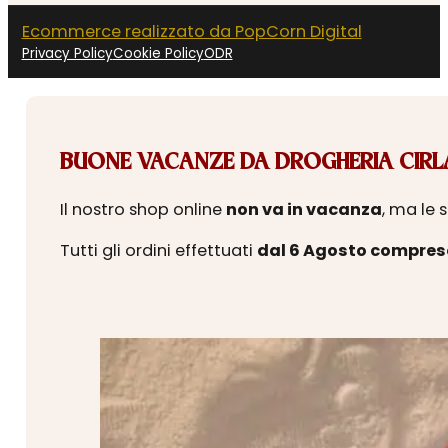
Ecommerce realizzato da PopCorn Digital
Privacy Policy
Cookie Policy
ODR
BUONE VACANZE DA DROGHERIA CIRLA
Il nostro shop online
non va in vacanza
, ma le 
Tutti gli ordini effettuati
dal 6 Agosto compres