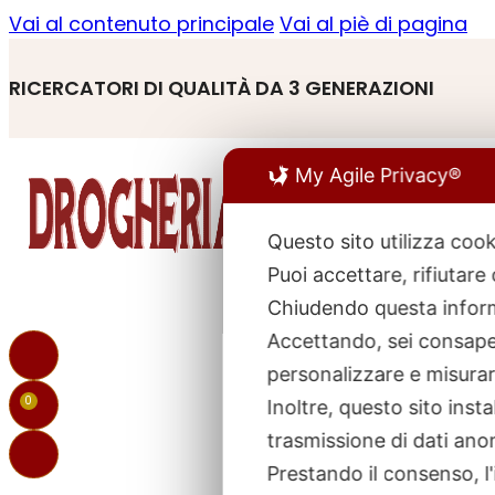
Vai al contenuto principale
Vai al piè di pagina
RICERCATORI DI QUALITÀ DA 3 GENERAZIONI
My Agile Privacy®
Questo sito utilizza cook
Puoi accettare, rifiutare
R
p
Chiudendo questa inform
Accettando, sei consapev
personalizzare e misurare
0
Inoltre, questo sito ins
trasmissione di dati ano
Prestando il consenso, l'