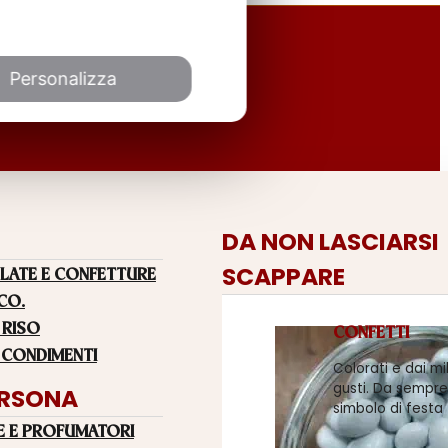
Personalizza
DA NON LASCIARSI
SCAPPARE
LATE E CONFETTURE
 CO.
 RISO
CONFETTI
 CONDIMENTI
Colorati e dai mi
gusti. Da sempre
ERSONA
simbolo di festa
E E PROFUMATORI