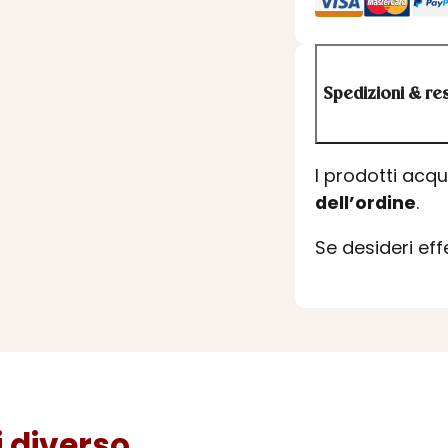
Spedizioni & res
I prodotti acq
dell’ordine
.
Se desideri ef
diverso...