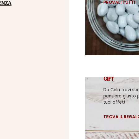
PROVALI TUTTI
ENZA
GIFT
Da Cirla trovi se
pensiero giusto p
tuoi affetti
TROVA IL REGAL