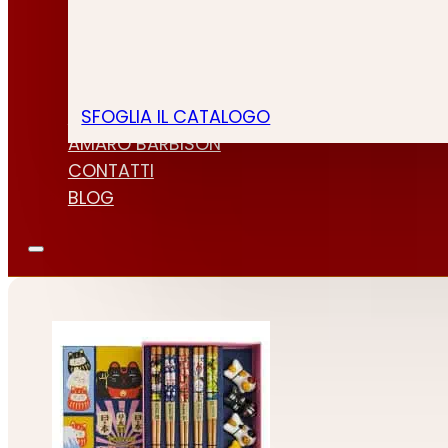
SFOGLIA IL CATALOGO
CHI SIAMO
AMARO BARBISON
CONTATTI
BLOG