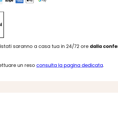
i
uistati saranno a casa tua in 24/72 ore
dalla conf
fettuare un reso
consulta la pagina dedicata
.