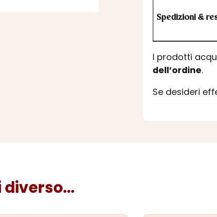
Spedizioni & res
I prodotti acq
dell’ordine
.
Se desideri ef
diverso...