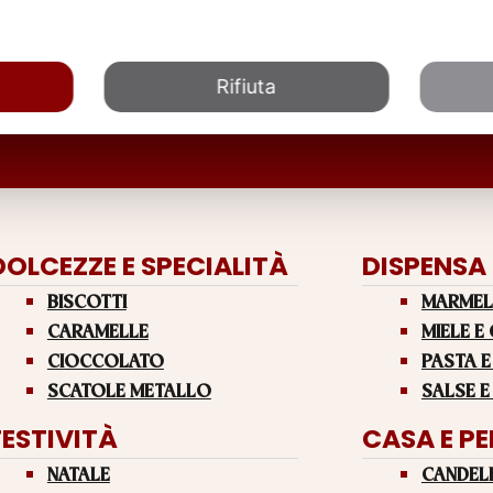
Rifiuta
DOLCEZZE E SPECIALITÀ
DISPENSA
BISCOTTI
MARMEL
CARAMELLE
MIELE E
CIOCCOLATO
PASTA E
SCATOLE METALLO
SALSE E
FESTIVITÀ
CASA E P
NATALE
CANDEL