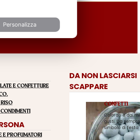
Personalizza
DA NON LASCIARSI
SCAPPARE
LATE E CONFETTURE
 CO.
 RISO
CONFETTI
 CONDIMENTI
Colorati e dai mi
gusti. Da sempre
ERSONA
simbolo di festa
E E PROFUMATORI