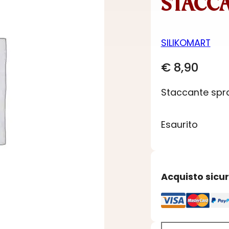
STACCA
SILIKOMART
€
8,90
Staccante spra
Esaurito
Acquisto sicu