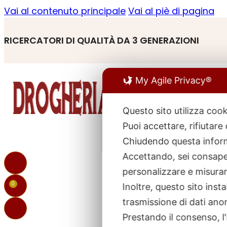
Vai al contenuto principale
Vai al piè di pagina
RICERCATORI DI QUALITÀ DA 3 GENERAZIONI
My Agile Privacy®
Questo sito utilizza cook
Puoi accettare, rifiutare
R
p
Chiudendo questa inform
Accettando, sei consapev
personalizzare e misurare
0
Inoltre, questo sito ins
trasmissione di dati ano
Prestando il consenso, l'