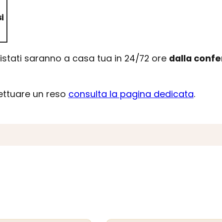
i
uistati saranno a casa tua in 24/72 ore
dalla conf
fettuare un reso
consulta la pagina dedicata
.