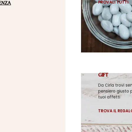
PROVALI TUTTI
ENZA
GIFT
Da Cirla trovi se
pensiero giusto p
tuoi affetti
TROVA IL REGAL