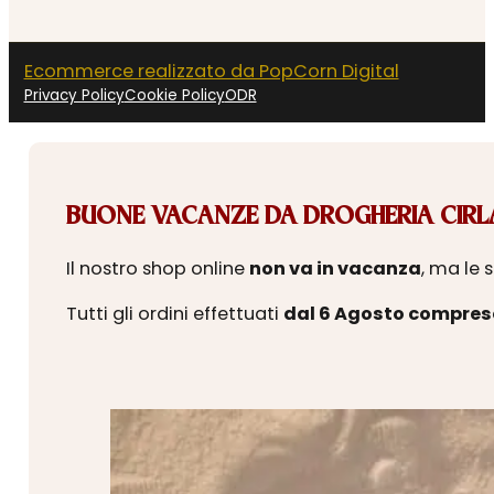
Ecommerce realizzato da PopCorn Digital
Privacy Policy
Cookie Policy
ODR
BUONE VACANZE DA DROGHERIA CIRLA
Il nostro shop online
non va in vacanza
, ma le 
Tutti gli ordini effettuati
dal 6 Agosto compres