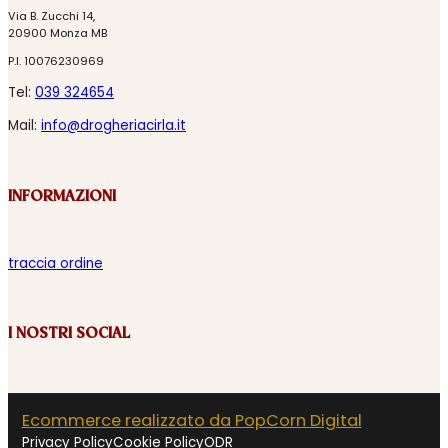
Via B. Zucchi 14,
20900 Monza MB
P.I. 10076230969
Tel:
039 324654
Mail:
info@drogheriacirla.it
INFORMAZIONI
traccia ordine
I NOSTRI SOCIAL
Ecommerce realizzato da PopCorn Digital
Privacy Policy
Cookie Policy
ODR