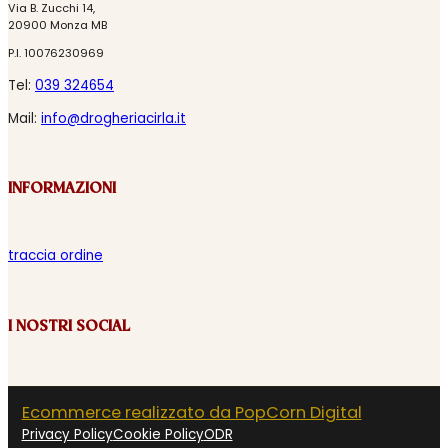
Via B. Zucchi 14,
20900 Monza MB
P.I. 10076230969
Tel:
039 324654
Mail:
info@drogheriacirla.it
INFORMAZIONI
traccia ordine
I NOSTRI SOCIAL
Ecommerce realizzato da PopCorn Digital
Privacy Policy
Cookie Policy
ODR