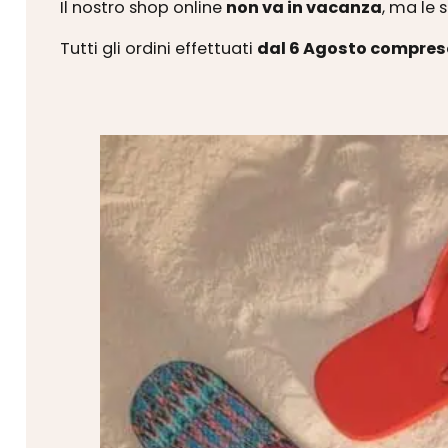
Il nostro shop online
non va in vacanza
, ma le 
Tutti gli ordini effettuati
dal 6 Agosto compres