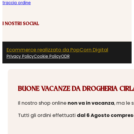
traccia ordine
I NOSTRI SOCIAL
Ecommerce realizzato da PopCorn Digital
Privacy Policy
Cookie Policy
ODR
BUONE VACANZE DA DROGHERIA CIRLA
Il nostro shop online
non va in vacanza
, ma le 
Tutti gli ordini effettuati
dal 6 Agosto compres