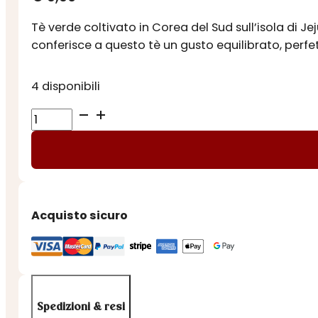
Tè verde coltivato in Corea del Sud sull’isola di Je
conferisce a questo tè un gusto equilibrato, perfetto 
4 disponibili
TE'
VERDE
E
YUZU
IN
FILTRI
Acquisto sicuro
quantità
Spedizioni & resi