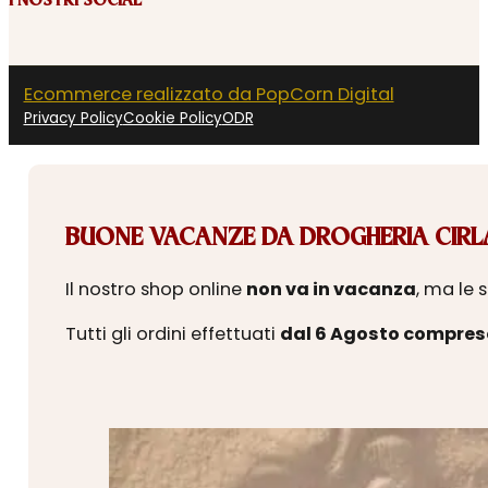
I NOSTRI SOCIAL
Ecommerce realizzato da PopCorn Digital
Privacy Policy
Cookie Policy
ODR
BUONE VACANZE DA DROGHERIA CIRLA
Il nostro shop online
non va in vacanza
, ma le 
Tutti gli ordini effettuati
dal 6 Agosto compres