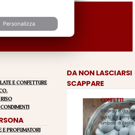
Personalizza
DA NON LASCIARSI
SCAPPARE
LATE E CONFETTURE
 CO.
 RISO
CONFETTI
 CONDIMENTI
Colorati e dai mi
gusti. Da sempre
ERSONA
simbolo di festa
E E PROFUMATORI