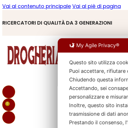
Vai al contenuto principale
Vai al piè di pagina
RICERCATORI DI QUALITÀ DA 3 GENERAZIONI
My Agile Privacy®
Questo sito utilizza cook
Puoi accettare, rifiutare
R
p
Chiudendo questa inform
Accettando, sei consapev
personalizzare e misurare
0
Inoltre, questo sito ins
trasmissione di dati ano
Prestando il consenso, l'