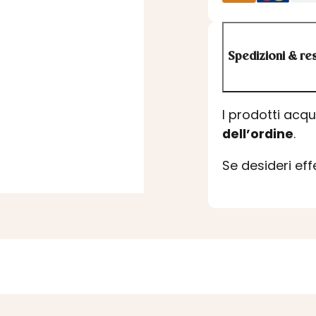
Spedizioni & res
I prodotti acq
dell’ordine
.
Se desideri ef