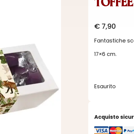
TOFFEE
€
7,90
Fantastiche sca
17×6 cm.
Esaurito
Acquisto sicu