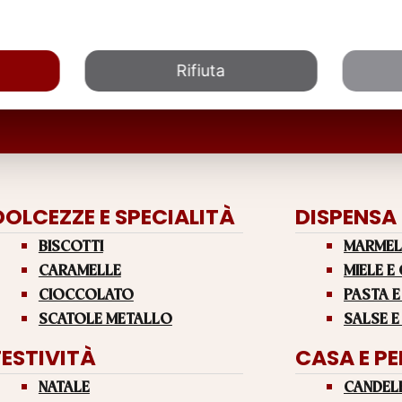
Rifiuta
DOLCEZZE E SPECIALITÀ
DISPENSA
BISCOTTI
MARMEL
CARAMELLE
MIELE E
CIOCCOLATO
PASTA E
SCATOLE METALLO
SALSE E
FESTIVITÀ
CASA E P
NATALE
CANDEL