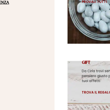
PROVALI TUTTI
ENZA
GIFT
Da Cirla trovi se
pensiero giusto p
tuoi affetti
TROVA IL REGAL