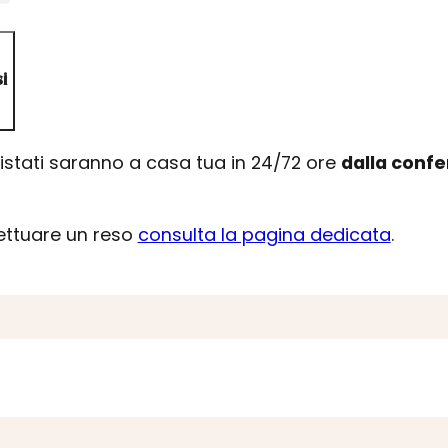
i
uistati saranno a casa tua in 24/72 ore
dalla conf
fettuare un reso
consulta la pagina dedicata
.