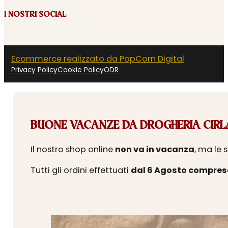
I NOSTRI SOCIAL
Ecommerce realizzato da PopCorn Digital
Privacy Policy
Cookie Policy
ODR
BUONE VACANZE DA DROGHERIA CIRLA
Il nostro shop online
non va in vacanza
, ma le 
Tutti gli ordini effettuati
dal 6 Agosto compres