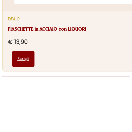
DEALP
FIASCHETTE in ACCIAIO con LIQUORI
€
13,90
Questo
Scegli
prodotto
ha
più
varianti.
Le
opzioni
possono
essere
scelte
nella