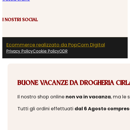
I NOSTRI SOCIAL
Ecommerce realizzato da PopCorn Digital
Privacy Policy
Cookie Policy
ODR
BUONE VACANZE DA DROGHERIA CIRLA
Il nostro shop online
non va in vacanza
, ma le 
Tutti gli ordini effettuati
dal 6 Agosto compres