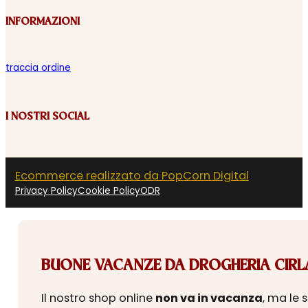
INFORMAZIONI
traccia ordine
I NOSTRI SOCIAL
Ecommerce realizzato da PopCorn Digital
Privacy Policy
Cookie Policy
ODR
BUONE VACANZE DA DROGHERIA CIRLA
Il nostro shop online
non va in vacanza
, ma le 