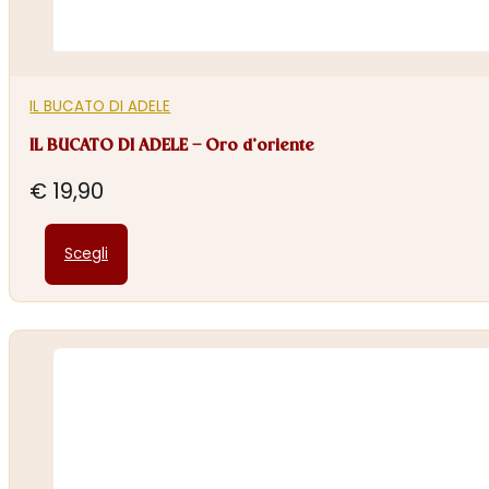
IL BUCATO DI ADELE
IL BUCATO DI ADELE – Oro d’oriente
€
19,90
Questo
Scegli
prodotto
ha
più
varianti.
Le
opzioni
possono
essere