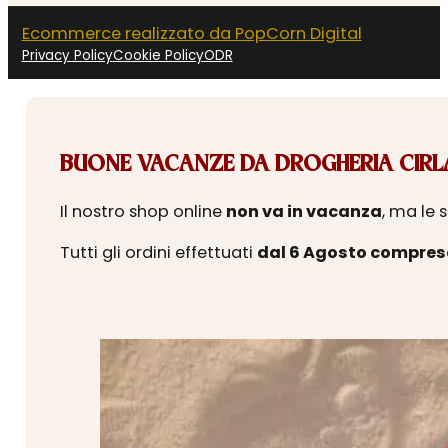
Ecommerce realizzato da PopCorn Digital
Privacy Policy
Cookie Policy
ODR
BUONE VACANZE DA DROGHERIA CIRLA
Il nostro shop online
non va in vacanza
, ma le 
Tutti gli ordini effettuati
dal 6 Agosto compres