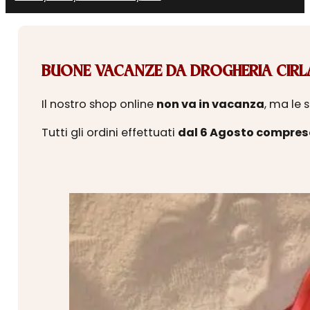
BUONE VACANZE DA DROGHERIA CIRLA
Il nostro shop online
non va in vacanza
, ma le 
Tutti gli ordini effettuati
dal 6 Agosto compres