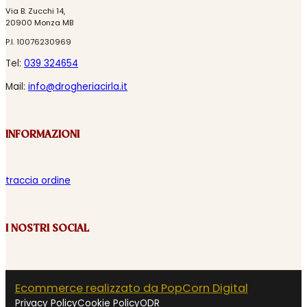
Via B. Zucchi 14,
20900 Monza MB
P.I. 10076230969
Tel:
039 324654
Mail:
info@drogheriacirla.it
INFORMAZIONI
traccia ordine
I NOSTRI SOCIAL
Ecommerce realizzato da PopCorn Digital
Privacy Policy
Cookie Policy
ODR