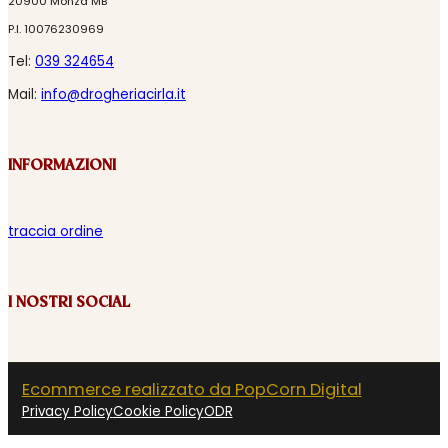
20900 Monza MB
P.I. 10076230969
Tel:
039 324654
Mail:
info@drogheriacirla.it
INFORMAZIONI
traccia ordine
I NOSTRI SOCIAL
Ecommerce realizzato da PopCorn Digital
Privacy Policy
Cookie Policy
ODR