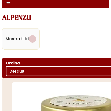
ALPENZU
Mostra filtri
Ordina
Ordina per
Sort content