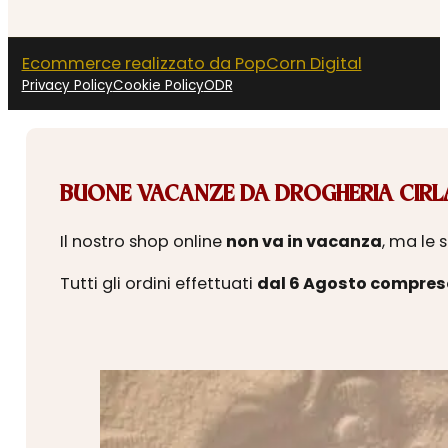
Ecommerce realizzato da PopCorn Digital
Privacy Policy
Cookie Policy
ODR
BUONE VACANZE DA DROGHERIA CIRLA
Il nostro shop online
non va in vacanza
, ma le 
Tutti gli ordini effettuati
dal 6 Agosto compres