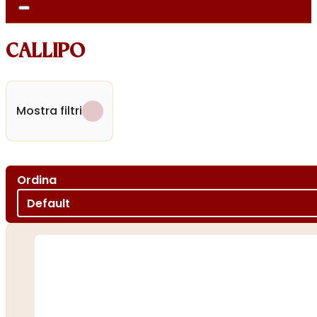
CALLIPO
Mostra filtri
Ordina
Ordina per
Sort content